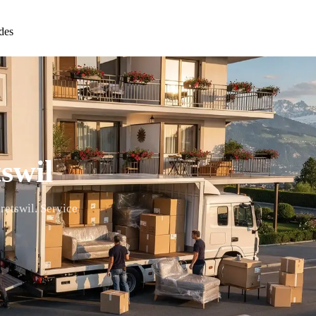
des
swil
retswil. Service