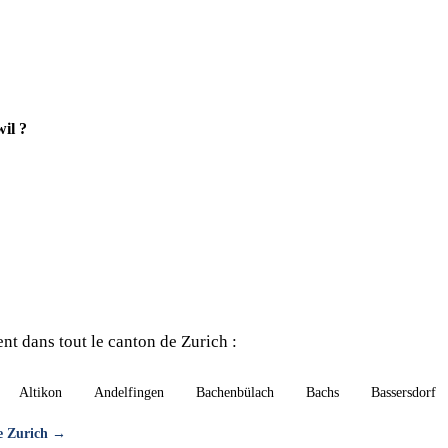
il ?
nt dans tout le canton de Zurich :
Altikon
Andelfingen
Bachenbülach
Bachs
Bassersdorf
de Zurich →