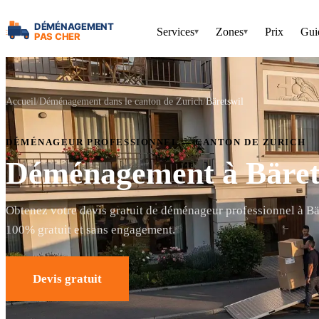
Services
Zones
Prix
Gui
▾
▾
Accueil
Déménagement dans le canton de Zurich
Bäretswil
DÉMÉNAGEUR PROFESSIONNEL — CANTON DE ZURICH
Déménagement à Bäret
Obtenez votre devis gratuit de déménageur professionnel à Bä
100% gratuit et sans engagement.
Devis gratuit