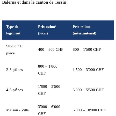
Balerna et dans le canton de Tessin :
Type de
Prix estimé
Prix estimé
logement
(local)
(intercantonal)
Studio / 1
400 – 800 CHF
800 – 1'500 CHF
pièce
800 – 1'800
2-3 pièces
1'500 – 3'000 CHF
CHF
1'800 – 3'500
4-5 pièces
3'000 – 5'500 CHF
CHF
3'000 – 6'000
Maison / Villa
5'000 – 10'000 CHF
CHF