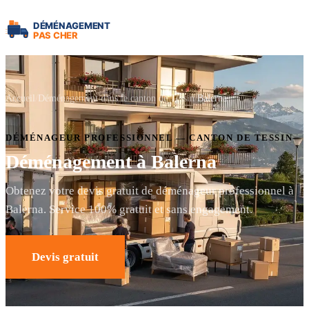
Accueil
Déménagement dans le canton de Tessin
Balerna
DÉMÉNAGEUR PROFESSIONNEL — CANTON DE TESSIN
Déménagement à Balerna
Obtenez votre devis gratuit de déménageur professionnel à
Balerna. Service 100% gratuit et sans engagement.
Devis gratuit