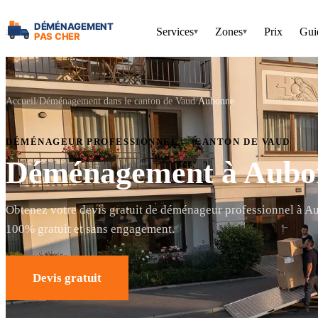
Services
Zones
Prix
Gui
▾
▾
Accueil
Déménagement dans le canton de Vaud
Aubonne
DÉMÉNAGEUR PROFESSIONNEL — CANTON DE VAUD
Déménagement à Aubo
Obtenez votre devis gratuit de déménageur professionnel à A
100% gratuit et sans engagement.
Devis gratuit