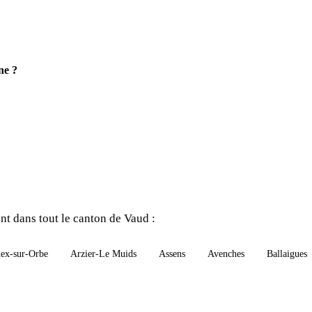
ne ?
t dans tout le canton de Vaud :
ex-sur-Orbe
Arzier-Le Muids
Assens
Avenches
Ballaigues