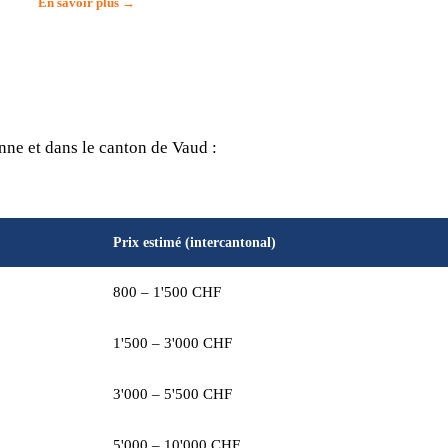
En savoir plus →
ne et dans le canton de Vaud :
Prix estimé (intercantonal)
800 – 1'500 CHF
1'500 – 3'000 CHF
3'000 – 5'500 CHF
5'000 – 10'000 CHF