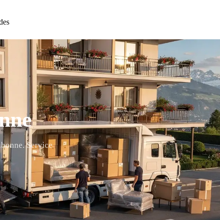
des
nne
ubonne. Service