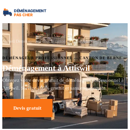
Accueil
Déménagement dans le canton de Berne
Attiswil
DÉMÉNAGEUR PROFESSIONNEL — CANTON DE BERNE
Déménagement à Attiswil
Obtenez votre devis gratuit de déménageur professionnel à
Attiswil. Service 100% gratuit et sans engagement.
Devis gratuit