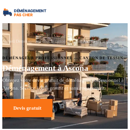
Accueil
Déménagement dans le canton de Tessin
Ascona
DÉMÉNAGEUR PROFESSIONNEL — CANTON DE TESSIN
Déménagement à Ascona
Obtenez votre devis gratuit de déménageur professionnel à
Ascona. Service 100% gratuit et sans engagement.
Devis gratuit