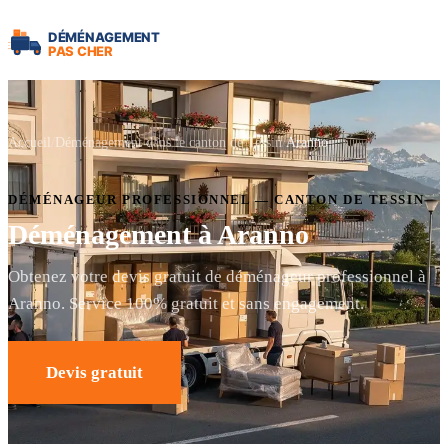
Accueil
Déménagement dans le canton de Tessin
Aranno
DÉMÉNAGEUR PROFESSIONNEL — CANTON DE TESSIN
Déménagement à Aranno
Obtenez votre devis gratuit de déménageur professionnel à
Aranno. Service 100% gratuit et sans engagement.
Devis gratuit