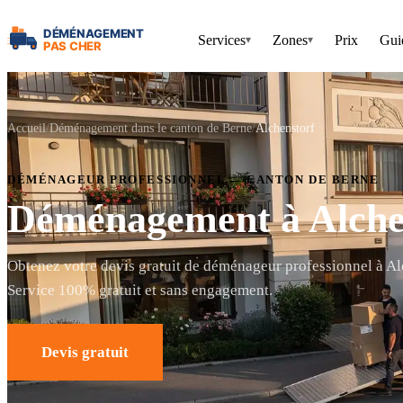
Services
Zones
Prix
Gui
▾
▾
Accueil
Déménagement dans le canton de Berne
Alchenstorf
DÉMÉNAGEUR PROFESSIONNEL — CANTON DE BERNE
Déménagement à Alche
Obtenez votre devis gratuit de déménageur professionnel à Al
Service 100% gratuit et sans engagement.
Devis gratuit