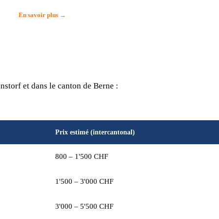
En savoir plus →
storf et dans le canton de Berne :
Prix estimé (intercantonal)
800 – 1'500 CHF
1'500 – 3'000 CHF
3'000 – 5'500 CHF