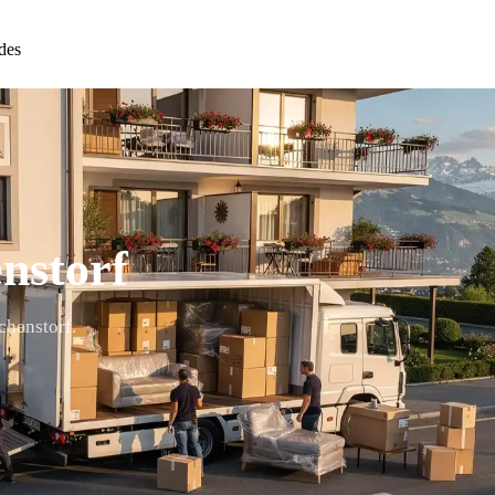
des
nstorf
chenstorf.