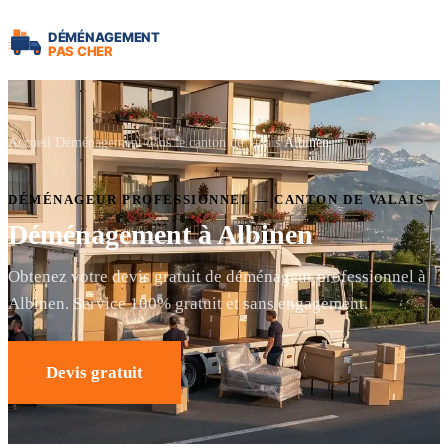
Accueil
Déménagement dans le canton de Valais
Albinen
DÉMÉNAGEUR PROFESSIONNEL — CANTON DE VALAIS
Déménagement à Albinen
Obtenez votre devis gratuit de déménageur professionnel à
Albinen. Service 100% gratuit et sans engagement.
Devis gratuit