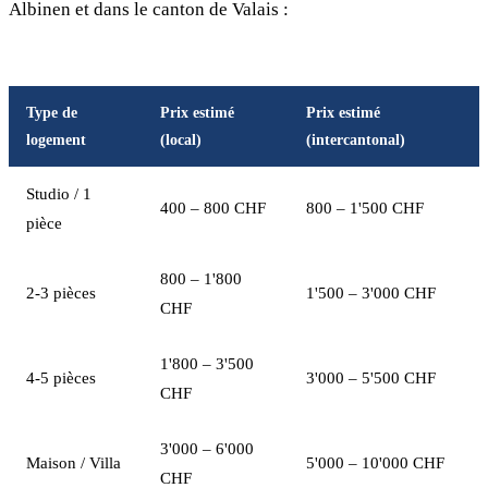
Albinen et dans le canton de Valais :
Type de
Prix estimé
Prix estimé
logement
(local)
(intercantonal)
Studio / 1
400 – 800 CHF
800 – 1'500 CHF
pièce
800 – 1'800
2-3 pièces
1'500 – 3'000 CHF
CHF
1'800 – 3'500
4-5 pièces
3'000 – 5'500 CHF
CHF
3'000 – 6'000
Maison / Villa
5'000 – 10'000 CHF
CHF