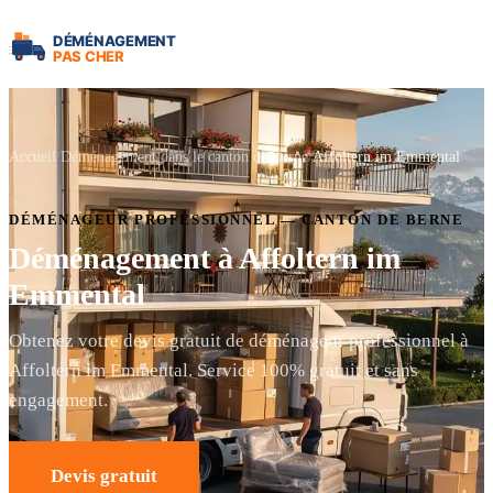
Accueil
Déménagement dans le canton de Berne
Affoltern im Emmental
DÉMÉNAGEUR PROFESSIONNEL — CANTON DE BERNE
Déménagement à Affoltern im
Emmental
Obtenez votre devis gratuit de déménageur professionnel à
Affoltern im Emmental. Service 100% gratuit et sans
engagement.
Devis gratuit