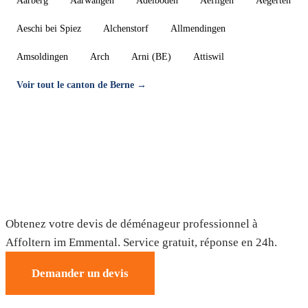
Aarberg
Aarwangen
Adelboden
Aefligen
Aegerten
Aeschi bei Spiez
Alchenstorf
Allmendingen
Amsoldingen
Arch
Arni (BE)
Attiswil
Voir tout le canton de Berne →
Déménagement à Affoltern im Emmental
— Devis gratuit
Obtenez votre devis de déménageur professionnel à
Affoltern im Emmental. Service gratuit, réponse en 24h.
Demander un devis