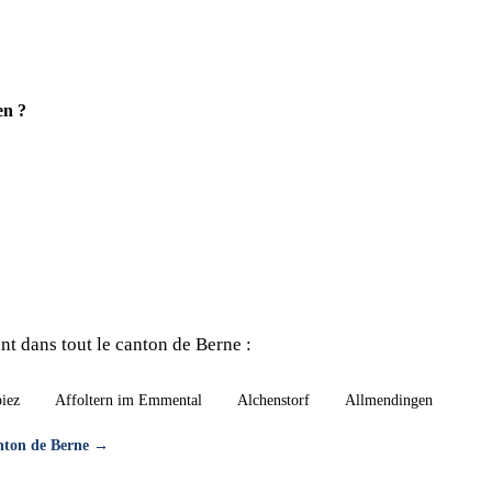
en ?
t dans tout le canton de Berne :
piez
Affoltern im Emmental
Alchenstorf
Allmendingen
anton de Berne →