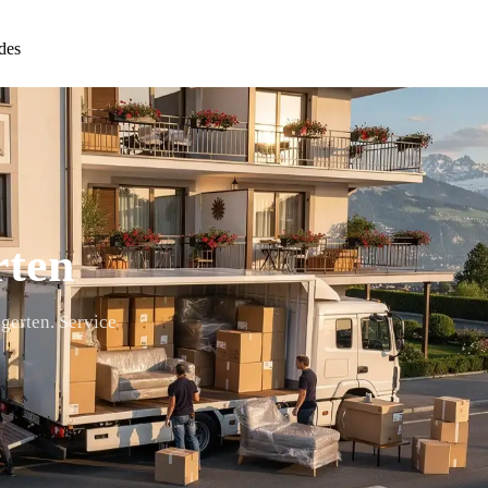
des
rten
gerten. Service