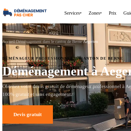
Services
Zones
Prix
Gui
▾
▾
Accueil
Déménagement dans le canton de Berne
Aegerten
DÉMÉNAGEUR PROFESSIONNEL — CANTON DE BERNE
Déménagement à Aege
Obtenez votre devis gratuit de déménageur professionnel à Ae
100% gratuit et sans engagement.
Devis gratuit