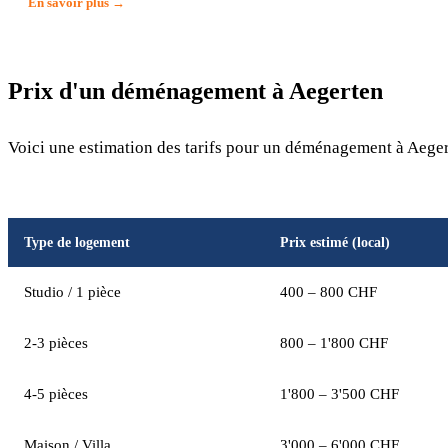
En savoir plus →
Prix d'un déménagement à Aegerten
Voici une estimation des tarifs pour un déménagement à Aegert
Type de logement
Prix estimé (local)
Studio / 1 pièce
400 – 800 CHF
2-3 pièces
800 – 1'800 CHF
4-5 pièces
1'800 – 3'500 CHF
Maison / Villa
3'000 – 6'000 CHF