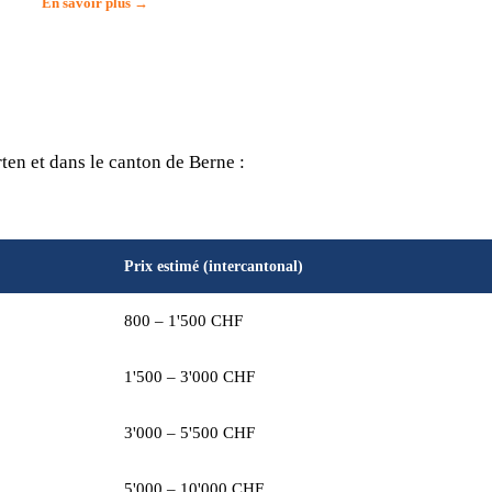
En savoir plus →
en et dans le canton de Berne :
Prix estimé (intercantonal)
800 – 1'500 CHF
1'500 – 3'000 CHF
3'000 – 5'500 CHF
5'000 – 10'000 CHF